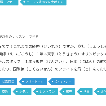
慣／マナー
テーマを決めずに会話する
語以外のレッスン：できる
みです！これまでの経歴（けいれき）ですが、商社（しょうし
講師（えいごこうし）１年→東京（とうきょう）オリンピック
テルスタッフ １年→現在（げんざい）、日本（にほん）の航
ており、国際線（こくさいせん）のフライトを飛（と）んでお
就職面接
フリートーク
文化/マナー
空港
ホテル
レストラン
販売
営業
語