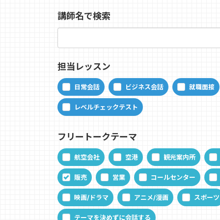
講師名で検索
担当レッスン
日常会話
ビジネス会話
就職面接
レベルチェックテスト
フリートークテーマ
航空会社
空港
観光案内所
販売
営業
コールセンター
映画/ドラマ
アニメ/漫画
スポーツ
テーマを決めずに会話する