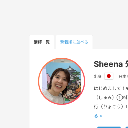
講師一覧
新着順
に並べる
Sheena
出身
日本
日
本
はじめまして！٩( 'ω' )وわたしは しーな(Sheena)です。にほんごきょうし の しかく を もっています。◆わたしの趣味
（しゅみ）①料理
行（りょこう）L行った
る »