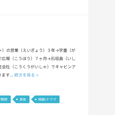
ゃ）の営業（えいぎょう）３年→学童（が
で広報（こうほう）７ヶ月→石垣島（いし
空会社（こうくうがいしゃ）でキャビンア
ります…
続きを見る »
学教師
貿易
映画/ドラマ