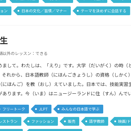
ョン
日本の文化／習慣／マナー
テーマを決めずに会話する
先生
語以外のレッスン：できる
めまして。わたしは、「えり」です。大学（だいがく）の時（
。それから、日本語教師（にほんごきょうし）の資格（しかく
（にほんご）を教（おし）えていました。日本では、技能実習
があります。今（いま）はニュージーランドに住（すん）んで
フリートーク
JLPT
みんなの日本語で学ぶ
レストラン
ファッション
販売
語学教師
映画/