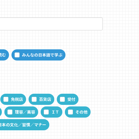
読む
みんなの日本語で学ぶ
免税店
百貨店
受付
理容／美容
ＩＴ
その他
日本の文化／習慣／マナー