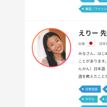
美容／ファッシ
えりー 
出身
日本
日
本
みなさん、はじ
ことがあります
んかん）日本語
語を教えたこと
日常会話
ホテル