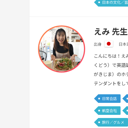
日本の文化／習
えみ 先生
出身
日本
日
本
こんにちは！え
くどう）で英語
がきじま）のホ
テンダントをし
日常会話
航空会社
旅行／グルメ