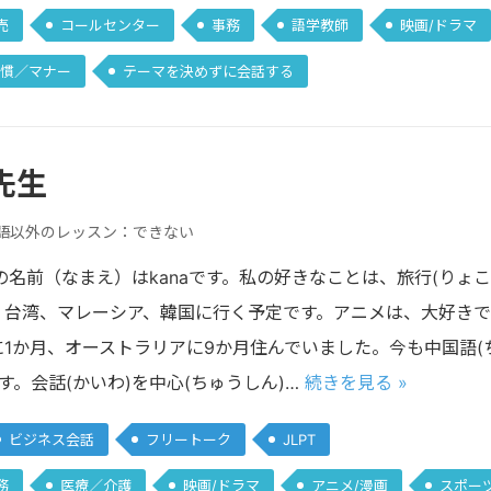
売
コールセンター
事務
語学教師
映画/ドラマ
慣／マナー
テーマを決めずに会話する
 先生
語以外のレッスン：できない
の名前（なまえ）はkanaです。私の好きなことは、旅行(りょ
は、台湾、マレーシア、韓国に行く予定です。アニメは、大好きで
に1か月、オーストラリアに9か月住んでいました。今も中国語(ち
す。会話(かいわ)を中心(ちゅうしん)…
続きを見る »
ビジネス会話
フリートーク
JLPT
務
医療／介護
映画/ドラマ
アニメ/漫画
スポー