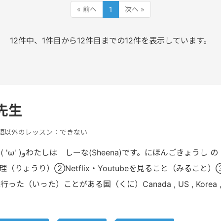
« 前へ
1
次へ »
12件中、1件目から12件目までの12件を表示しています。
 先生
語以外のレッスン：できない
（りょうり）②Netflix・Youtubeを見ること（みるこ
（いった）ことがある国（くに）Canada , US , Korea , Thail