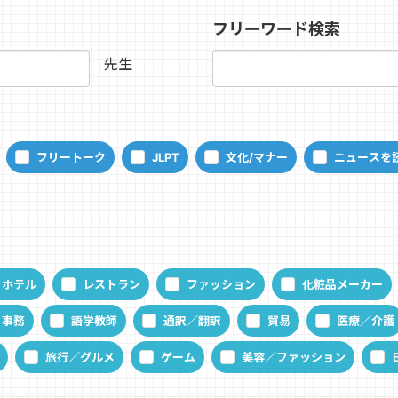
フリーワード検索
先生
フリートーク
JLPT
文化/マナー
ニュースを
ホテル
レストラン
ファッション
化粧品メーカー
事務
語学教師
通訳／翻訳
貿易
医療／介護
旅行／グルメ
ゲーム
美容／ファッション