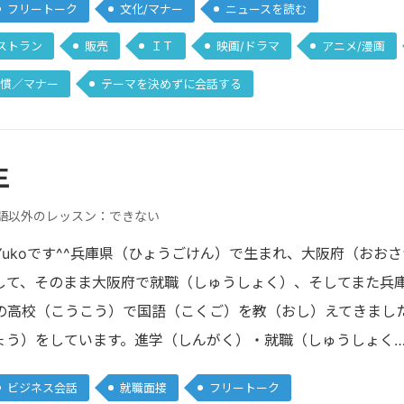
フリートーク
文化/マナー
ニュースを読む
ストラン
販売
ＩＴ
映画/ドラマ
アニメ/漫画
慣／マナー
テーマを決めずに会話する
生
語以外のレッスン：できない
Yukoです^^兵庫県（ひょうごけん）で生まれ、大阪府（おお
して、そのまま大阪府で就職（しゅうしょく）、そしてまた兵庫
の高校（こうこう）で国語（こくご）を教（おし）えてきまし
ょう）をしています。進学（しんがく）・就職（しゅうしょく
ビジネス会話
就職面接
フリートーク