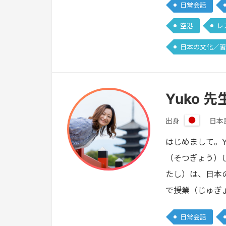
日常会話
空港
レ
日本の文化／習
Yuko 先
出身
日本
日
本
はじめまして。
（そつぎょう）
たし）は、日本
で授業（じゅぎ
日常会話