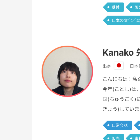
受付
販
日本の文化／習
Kanako
出身
日本
日
本
こんにちは！私
今年(ことし)
国(ちゅうごく)
きょう)していま
日常会話
販売
事