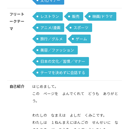
文化/マナー
フリート
レストラン
販売
映画/ドラマ
ークテー
アニメ/漫画
スポーツ
マ
旅行／グルメ
ゲーム
美容／ファッション
日本の文化／習慣／マナー
テーマを決めずに会話する
自己紹介
はじめまして。
この ページを よんでくれて どうも ありがと
う。
わたしの なまえは よしだ くみこです。
わたしは １ねんまえにほんごの せんせいに な