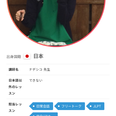
日本
出身国籍
講師名
ナデシコ 先生
日本語以
できない
外のレッ
スン
担当レッ
日常会話
フリートーク
JLPT
スン