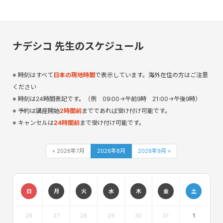
ナデシコ 先生のスケジュール
時刻はすべて
日本の現地時間
で表示しています。海外在住の方はご注意
ください
時刻は24時間表記です。（例 09:00→午前9時 21:00→午後9時）
予約は講座開始
2時間前
までであれば受け付け可能です。
キャンセルは
24時間前
まで受け付け可能です。
« 2026年7月
2026年8月
2026年9月 »
日
月
火
水
木
金
土
26
27
28
29
30
31
1