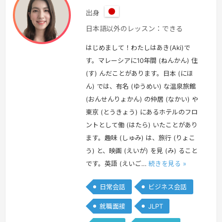
出身
日
日本語以外のレッスン：できる
本
はじめまして！わたしはあき(Aki)で
す。マレーシアに10年間 (ねんかん) 住
(す) んだことがあります。日本 (にほ
ん) では、有名 (ゆうめい) な温泉旅館
(おんせんりょかん) の仲居 (なかい) や
東京 (とうきょう) にあるホテルのフロ
ントとして働 (はたら) いたことがあり
ます。趣味 (しゅみ) は、旅行 (りょこ
う) と、映画 (えいが) を見 (み) ること
です。英語 (えいご…
続きを見る »
日常会話
ビジネス会話
就職面接
JLPT