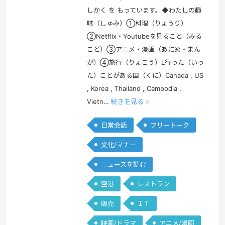
しかく を もっています。◆わたしの趣
味（しゅみ）①料理（りょうり）
②Netflix・Youtubeを見ること（みる
こと）③アニメ・漫画（あにめ・まん
が）④旅行（りょこう）L行った（いっ
た）ことがある国（くに）Canada , US
, Korea , Thailand , Cambodia ,
Vietn…
続きを見る »
日常会話
フリートーク
文化/マナー
ニュースを読む
空港
レストラン
販売
ＩＴ
映画/ドラマ
アニメ/漫画