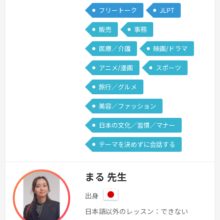
フリートーク
JLPT
販売
事務
医療／介護
映画/ドラマ
アニメ/漫画
スポーツ
旅行／グルメ
美容／ファッション
日本の文化／習慣／マナー
テーマを決めずに会話する
まる 先生
出身
日
日本語以外のレッスン：できない
本