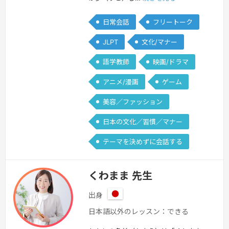
日常会話
フリートーク
JLPT
文化/マナー
語学教師
映画/ドラマ
アニメ/漫画
ゲーム
美容／ファッション
日本の文化／習慣／マナー
テーマを決めずに会話する
くわまま 先生
出身
日
日本語以外のレッスン：できる
本