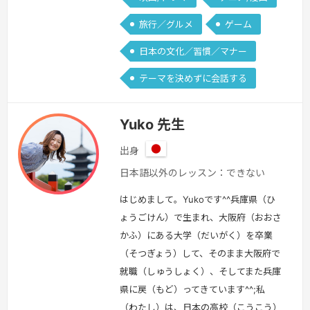
旅行／グルメ
ゲーム
日本の文化／習慣／マナー
テーマを決めずに会話する
Yuko 先生
出身
日
日本語以外のレッスン：できない
本
はじめまして。Yukoです^^兵庫県（ひ
ょうごけん）で生まれ、大阪府（おおさ
かふ）にある大学（だいがく）を卒業
（そつぎょう）して、そのまま大阪府で
就職（しゅうしょく）、そしてまた兵庫
県に戻（もど）ってきています^^;私
（わたし）は、日本の高校（こうこう）