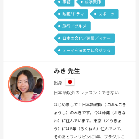
事務
語学教師
映画/ドラマ
スポーツ
旅行／グルメ
日本の文化／習慣／マナー
テーマを決めずに会話する
みき 先生
出身
日
日本語以外のレッスン：できない
本
はじめまして！日本語教師（にほんごき
ょうし）のみきです。今は沖縄（おきな
わ）に住んでいます。東京（とうきょ
う）には6年（ろくねん）住んでいて、
そのあとフィリピンに1年、ブラジルに