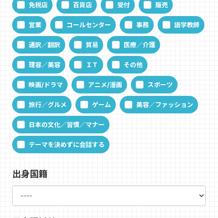
免税店
百貨店
受付
販売
営業
コールセンター
事務
語学教師
通訳／翻訳
貿易
医療／介護
理容／美容
ＩＴ
その他
映画/ドラマ
アニメ/漫画
スポーツ
旅行／グルメ
ゲーム
美容／ファッション
日本の文化／習慣／マナー
テーマを決めずに会話する
出身国籍