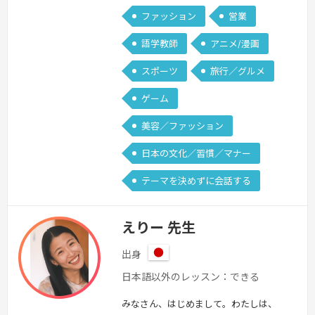
ファッション
営業
語学教師
アニメ/漫画
スポーツ
旅行／グルメ
ゲーム
美容／ファッション
日本の文化／習慣／マナー
テーマを決めずに会話する
えりー 先生
出身
日
日本語以外のレッスン：できる
本
みなさん、はじめまして。わたしは、