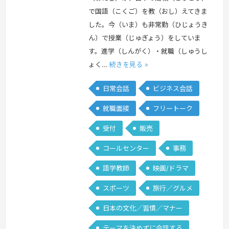
で国語（こくご）を教（おし）えてきま
した。今（いま）も非常勤（ひじょうき
ん）で授業（じゅぎょう）をしていま
す。進学（しんがく）・就職（しゅうし
ょく…
続きを見る »
日常会話
ビジネス会話
就職面接
フリートーク
受付
販売
コールセンター
事務
語学教師
映画/ドラマ
スポーツ
旅行／グルメ
日本の文化／習慣／マナー
テーマを決めずに会話する