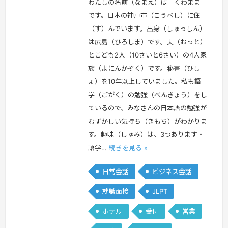
わたしの名前（なまえ）は「くわまま」
です。日本の神戸市（こうべし）に住
（す）んでいます。出身（しゅっしん）
は広島（ひろしま）です。夫（おっと）
とこども2人（10さいと6さい）の4人家
族（よにんかぞく）です。秘書（ひし
ょ）を10年以上していました。私も語
学（ごがく）の勉強（べんきょう）をし
ているので、みなさんの日本語の勉強が
むずかしい気持ち（きもち）がわかりま
す。趣味（しゅみ）は、3つあります・
語学…
続きを見る »
日常会話
ビジネス会話
就職面接
JLPT
ホテル
受付
営業