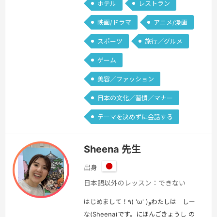
ホテル
レストラン
映画/ドラマ
アニメ/漫画
スポーツ
旅行／グルメ
ゲーム
美容／ファッション
日本の文化／習慣／マナー
テーマを決めずに会話する
Sheena 先生
出身
日
日本語以外のレッスン：できない
本
はじめまして！٩( 'ω' )وわたしは しー
な(Sheena)です。にほんごきょうし の