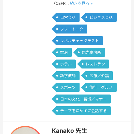
（CEFR…
続きを見る »
日常会話
ビジネス会話
フリートーク
レベルチェックテスト
空港
観光案内所
ホテル
レストラン
語学教師
医療／介護
スポーツ
旅行／グルメ
日本の文化／習慣／マナー
テーマを決めずに会話する
Kanako 先生