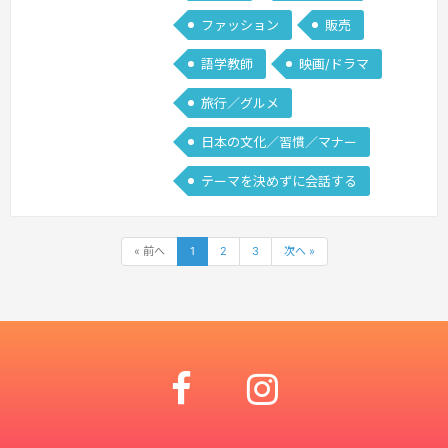
ファッション
販売
語学教師
映画/ドラマ
旅行／グルメ
日本の文化／習慣／マナー
テーマを決めずに会話する
« 前へ
1
2
3
次へ »