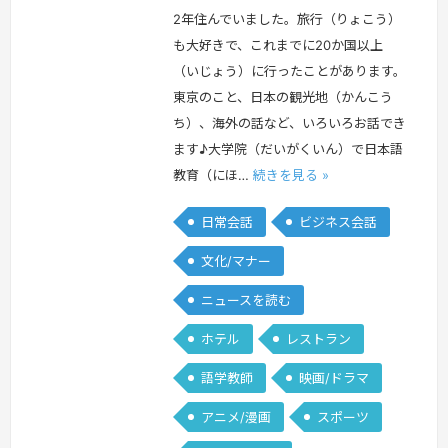
2年住んでいました。旅行（りょこう）
も大好きで、これまでに20か国以上
（いじょう）に行ったことがあります。
東京のこと、日本の観光地（かんこう
ち）、海外の話など、いろいろお話でき
ます♪大学院（だいがくいん）で日本語
教育（にほ…
続きを見る »
日常会話
ビジネス会話
文化/マナー
ニュースを読む
ホテル
レストラン
語学教師
映画/ドラマ
アニメ/漫画
スポーツ