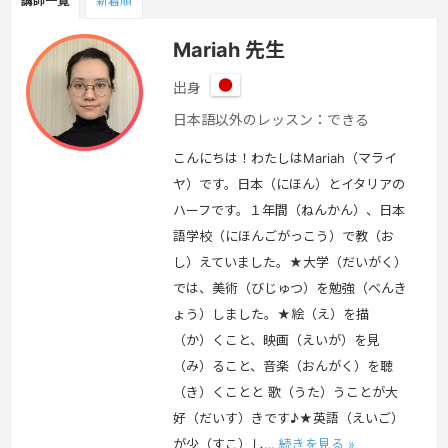
講師一覧
新着順
Mariah 先生
出身
日
日本語以外のレッスン：できる
本
こんにちは！わたしはMariah（マライ
ヤ）です。日本（にほん）とイタリアの
ハーフです。１年間（ねんかん）、日本
語学校（にほんごがっこう）で教（お
し）えていました。★大学（だいがく）
では、美術（びじゅつ）を勉強（べんき
ょう）しました。★絵（え）を描
（か）くこと、映画（えいが）を見
（み）ること、音楽（おんがく）を聴
（き）くことと 歌（うた）うことが大
好（だいす）きです♪★英語（えいご）
が少（すこ）し…
続きを見る »