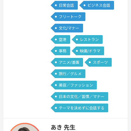
日常会話
ビジネス会話
フリートーク
文化/マナー
空港
レストラン
事務
映画/ドラマ
アニメ/漫画
スポーツ
旅行／グルメ
美容／ファッション
日本の文化／習慣／マナー
テーマを決めずに会話する
あき 先生