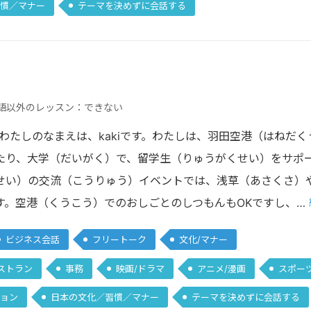
慣／マナー
テーマを決めずに会話する
語以外のレッスン：できない
 わたしのなまえは、kakiです。わたしは、羽田空港（はねだ
たり、大学（だいがく）で、留学生（りゅうがくせい）をサポ
せい）の交流（こうりゅう）イベントでは、浅草（あさくさ）
す。空港（くうこう）でのおしごとのしつもんもOKですし、…
ビジネス会話
フリートーク
文化/マナー
ストラン
事務
映画/ドラマ
アニメ/漫画
スポー
ョン
日本の文化／習慣／マナー
テーマを決めずに会話する