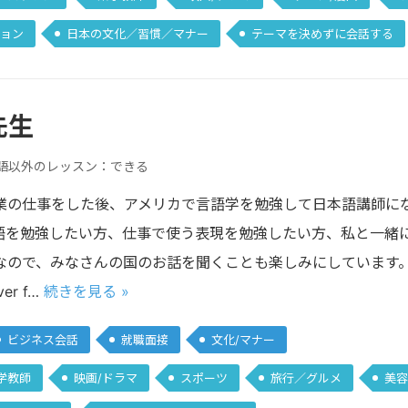
ョン
日本の文化／習慣／マナー
テーマを決めずに会話する
 先生
語以外のレッスン：できる
業の仕事をした後、アメリカで言語学を勉強して日本語講師に
語を勉強したい方、仕事で使う表現を勉強したい方、私と一緒
、みなさんの国のお話を聞くことも楽しみにしています。 I was born 
ver f…
続きを見る »
ビジネス会話
就職面接
文化/マナー
学教師
映画/ドラマ
スポーツ
旅行／グルメ
美容