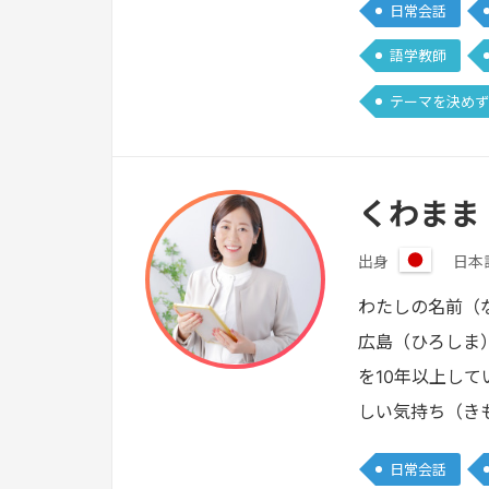
日常会話
語学教師
テーマを決めず
くわまま
出身
日本
日
本
わたしの名前（
広島（ひろしま
を10年以上し
しい気持ち（き
日常会話