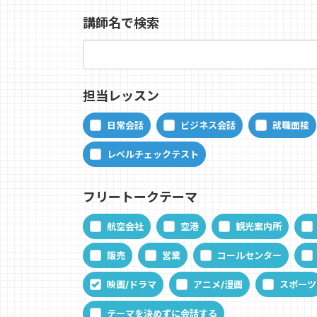
講師名で検索
担当レッスン
日常会話
ビジネス会話
就職面接
レベルチェックテスト
フリートークテーマ
航空会社
空港
観光案内所
販売
営業
コールセンター
映画/ドラマ
アニメ/漫画
スポーツ
テーマを決めずに会話する