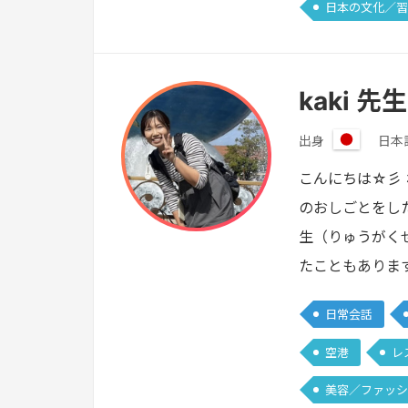
日本の文化／習
kaki 先生
出身
日本
日
本
こんにちは☆彡
のおしごとをし
生（りゅうがく
たこともありま
日常会話
空港
レ
美容／ファッシ