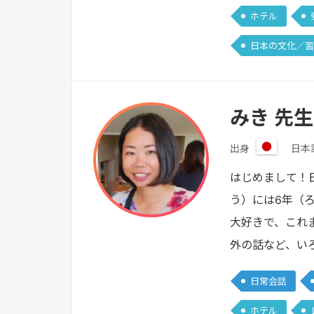
ホテル
日本の文化／習
みき 先生
出身
日本
日
本
はじめまして！
う）には6年（
大好きで、これ
外の話など、い
日常会話
ホテル