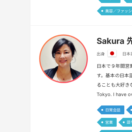
美容／ファッシ
Sakura
出身
日本
日
本
日本で９年間営
す。基本の日本
ることも大好きなので
Tokyo. I have o
日常会話
営業
語