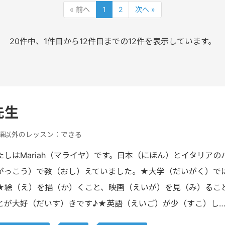
« 前へ
1
2
次へ »
20件中、1件目から12件目までの12件を表示しています。
 先生
語以外のレッスン：できる
たしはMariah（マライヤ）です。日本（にほん）とイタリア
がっこう）で教（おし）えていました。★大学（だいがく）で
★絵（え）を描（か）くこと、映画（えいが）を見（み）るこ
とが大好（だいす）きです♪★英語（えいご）が少（すこ）し