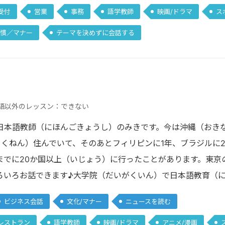
受付
営業
事務
語学教師
映画/ドラマ
ス
慣／マナー
テーマを決めずに会話する
語以外のレッスン：できない
日本語教師（にほんごきょうし）のみきです。今は沖縄（おき
ろくねん）住んでいて、そのあとフィリピンに1年、ブラジルに
までに20か国以上（いじょう）に行ったことがあります。東京
ろいろお話できます♪大学院（だいがくいん）で日本語教育（
ビジネス会話
文化/マナー
ニュースを読む
レストラン
語学教師
映画/ドラマ
アニメ/漫画