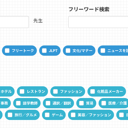
フリーワード検索
先生
フリートーク
JLPT
文化/マナー
ニュースを
ホテル
レストラン
ファッション
化粧品メーカー
事務
語学教師
通訳／翻訳
貿易
医療／介護
旅行／グルメ
ゲーム
美容／ファッション