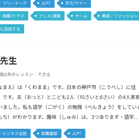
フリートーク
JLPT
文化/マナー
映画/ドラマ
アニメ/漫画
ゲーム
美容／ファッション
に会話する
 先生
語以外のレッスン：できる
なまえ）は「くわまま」です。日本の神戸市（こうべし）に住
）です。夫（おっと）とこども2人（10さいと6さい）の4人家
ていました。私も語学（ごがく）の勉強（べんきょう）をしてい
もち）がわかります。趣味（しゅみ）は、3つあります・語学
ビジネス会話
就職面接
JLPT