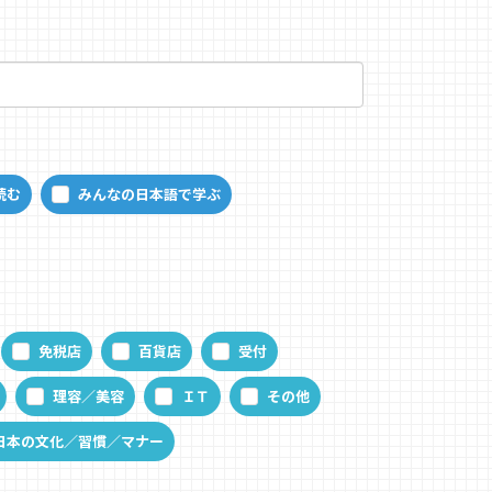
読む
みんなの日本語で学ぶ
免税店
百貨店
受付
理容／美容
ＩＴ
その他
日本の文化／習慣／マナー