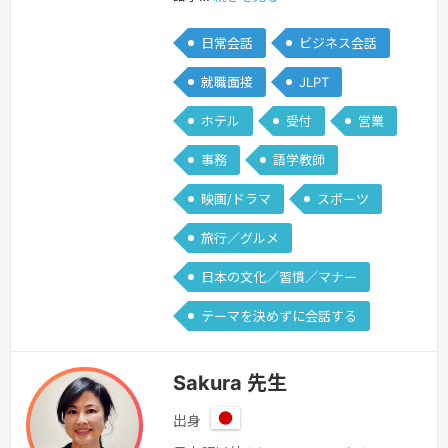
日常会話
ビジネス会話
就職面接
JLPT
ホテル
受付
営業
事務
語学教師
映画/ドラマ
スポーツ
旅行／グルメ
日本の文化／習慣／マナー
テーマを決めずに会話する
Sakura 先生
出身
日