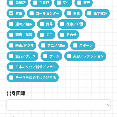
免税店
百貨店
受付
販売
営業
コールセンター
事務
語学教師
通訳／翻訳
貿易
医療／介護
理容／美容
ＩＴ
その他
映画/ドラマ
アニメ/漫画
スポーツ
旅行／グルメ
ゲーム
美容／ファッション
日本の文化／習慣／マナー
テーマを決めずに会話する
出身国籍