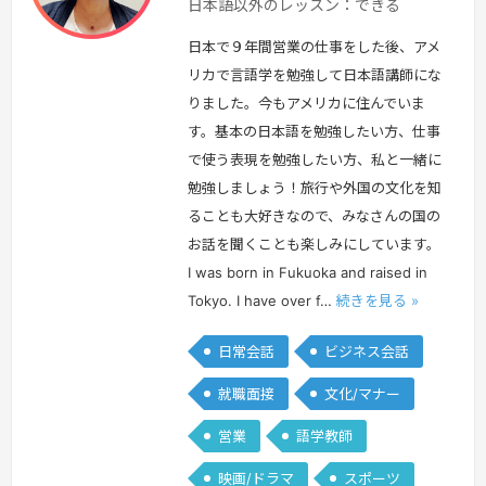
日本語以外のレッスン：できる
本
日本で９年間営業の仕事をした後、アメ
リカで言語学を勉強して日本語講師にな
りました。今もアメリカに住んでいま
す。基本の日本語を勉強したい方、仕事
で使う表現を勉強したい方、私と一緒に
勉強しましょう！旅行や外国の文化を知
ることも大好きなので、みなさんの国の
お話を聞くことも楽しみにしています。
I was born in Fukuoka and raised in
Tokyo. I have over f…
続きを見る »
日常会話
ビジネス会話
就職面接
文化/マナー
営業
語学教師
映画/ドラマ
スポーツ