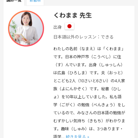
講師一覧
新着順
くわまま 先生
出身
日
日本語以外のレッスン：できる
本
わたしの名前（なまえ）は「くわまま」
です。日本の神戸市（こうべし）に住
（す）んでいます。出身（しゅっしん）
は広島（ひろしま）です。夫（おっと）
とこども2人（10さいと6さい）の4人家
族（よにんかぞく）です。秘書（ひし
ょ）を10年以上していました。私も語
学（ごがく）の勉強（べんきょう）をし
ているので、みなさんの日本語の勉強が
むずかしい気持ち（きもち）がわかりま
す。趣味（しゅみ）は、3つあります・
語学…
続きを見る »