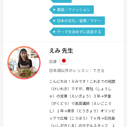
美容／ファッション
日本の文化／習慣／マナー
テーマを決めずに会話する
えみ 先生
出身
日
日本語以外のレッスン：できる
本
こんにちは！えみです！これまでの経歴
（けいれき）ですが、商社（しょうし
ゃ）の営業（えいぎょう）３年→学童
（がくどう）で英語講師（えいごこう
し）１年→東京（とうきょう）オリンピ
ックで広報（こうほう）７ヶ月→石垣島
（いしがきじま）のホテルスタッフ １